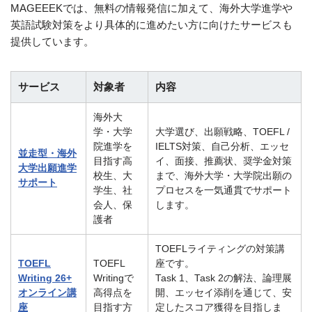
MAGEEEKでは、無料の情報発信に加えて、海外大学進学や
英語試験対策をより具体的に進めたい方に向けたサービスも
提供しています。
サービス
対象者
内容
海外大
学・大学
大学選び、出願戦略、TOEFL /
院進学を
IELTS対策、自己分析、エッセ
並走型・海外
目指す高
イ、面接、推薦状、奨学金対策
大学出願進学
校生、大
まで、海外大学・大学院出願の
サポート
学生、社
プロセスを一気通貫でサポート
会人、保
します。
護者
TOEFLライティングの対策講
TOEFL
TOEFL
座です。
Writing 26+
Writingで
Task 1、Task 2の解法、論理展
オンライン講
高得点を
開、エッセイ添削を通じて、安
座
目指す方
定したスコア獲得を目指しま