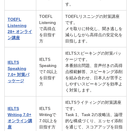
す。
TOEFL
TOEFLリスニングの対策講座
TOEFL
Listening
です。
Listening
で高得点
メモ取りに特化し、聞き逃しを
28+ オンライ
を目指す
減らしながら高得点の安定化を
ン講座
方
目指します。
IELTSスピーキングの対策パッ
IELTS
ケージです。
IELTS
Speaking
本番頻出問題、音声付きの高得
Speaking
で7.0以上
点模範解答、スピーキング添削
7.0+ 対策パ
を目指す
を組み合わせ、日本人が苦手と
ッケージ
方
しやすいスピーキングを効率よ
く対策します。
IELTSライティングの対策講座
IELTS
IELTS
です。
Writing 7.0+
Writingで
Task 1、Task 2の攻略法、論理
オンライン講
7.0以上を
的な構成づくり、エッセイ添削
座
目指す方
を通じて、スコアアップを目指