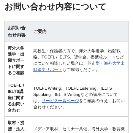
お問い合わせ内容について
お問い合
ご案内
わせ内容
海外大学
高校生・保護者の方で、海外大学進学、出願戦
進学・出
略、TOEFL / IELTS、奨学金、提携校ルートなど
願サポー
について相談したい場合は、
並走型・海外大学出
トに関す
願進学サポート
もご確認ください。
るご相談
TOEFL /
TOEFL Writing、TOEFL Listening、IELTS
IELTS講
Speaking、IELTS Writingなどの講座について
座に関す
は、
サービス一覧ページ
をご確認のうえ、お問い
るお問い
合わせください。
合わせ
取材・提
携・法人
メディア取材、セミナー共催、海外大学・教育機