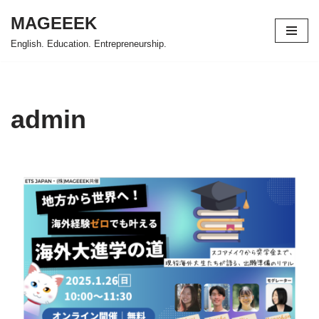
MAGEEEK
コ
English. Education. Entrepreneurship.
ン
テ
ン
ツ
admin
へ
ス
キ
ッ
プ