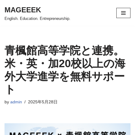
MAGEEEK
コ
English. Education. Entrepreneurship.
ン
テ
ン
ツ
青楓館高等学院と連携。
へ
ス
米・英・加20校以上の海
キ
外大学進学を無料サポー
ッ
プ
ト
by
admin
2025年5月28日